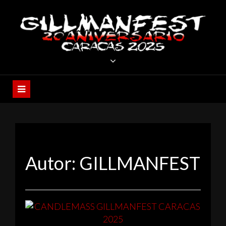
Skip
to
content
GILLMANFEST
CARACAS 2025 – XX ANIVERSARIO
Autor:
GILLMANFEST