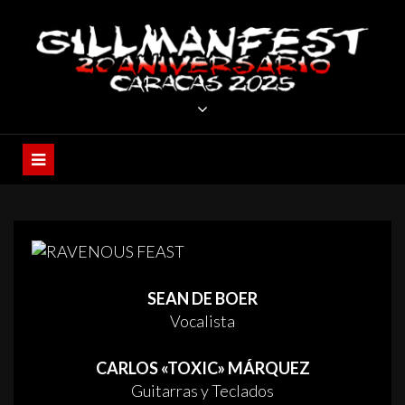
Skip
to
content
GILLMANFEST
CARACAS 2025 – XX ANIVERSARIO
SEAN DE BOER
Vocalista
CARLOS «TOXIC» MÁRQUEZ
Guitarras y Teclados