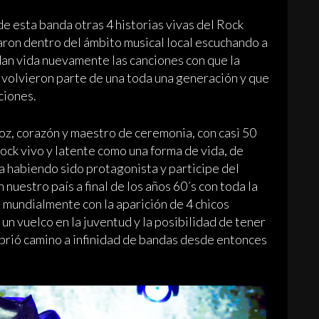
e esta banda otras 4 historias vivas del Rock
aron dentro del ámbito musical local escuchando a
dan vida nuevamente las canciones con que la
e volvieron parte de una toda una generación y que
ciones.
oz, corazón y maestro de ceremonia, con casi 50
Rock vivo y latente como una forma de vida, de
ca habiendo sido protagonista y participe del
nuestro país a final de los años 60´s con toda la
ó mundialmente con la aparición de 4 chicos
un vuelco en la juventud y la posibilidad de tener
abrió camino a infinidad de bandas desde entonces