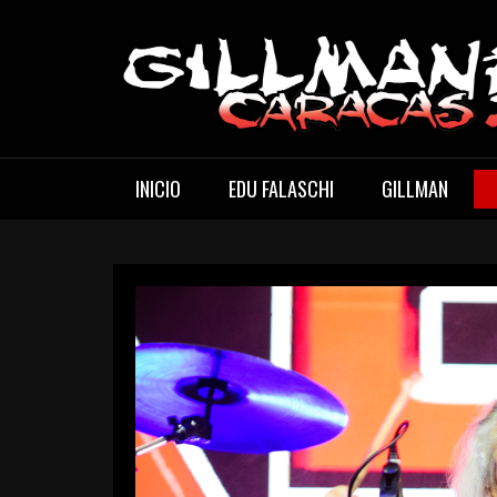
Skip
to
content
GILLMANFEST
CARACAS 2023
INICIO
EDU FALASCHI
GILLMAN