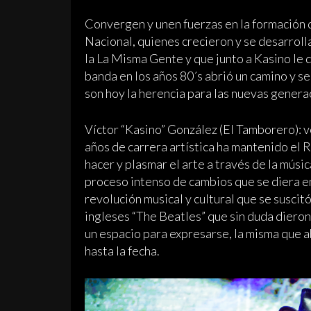
Convergen y unen fuerzas en la formación d
Nacional, quienes crecieron y se desarroll
la La Misma Gente y que junto a Kasino le 
banda en los años 80´s abrió un camino y s
son hoy la herencia para las nuevas genera
Víctor “Kasino” González (El Tamborero): v
años de carrera artística ha mantenido el 
hacer y plasmar el arte a través de la músi
proceso intenso de cambios que se diera en 
revolución musical y cultural que se suscit
ingleses “The Beatles” que sin duda dieron 
un espacio para expresarse, la misma que 
hasta la fecha.